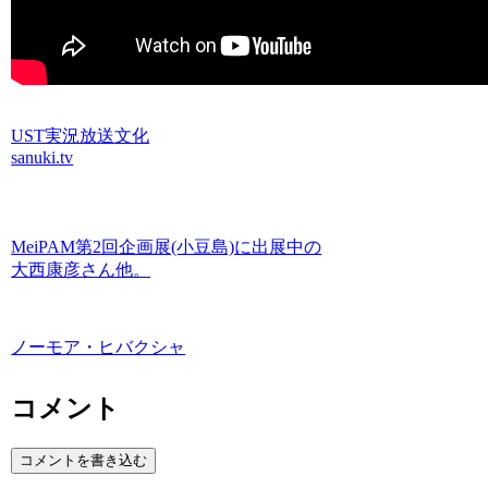
UST実況放送
文化
sanuki.tv
MeiPAM第2回企画展(小豆島)に出展中の
大西康彦さん他。
ノーモア・ヒバクシャ
コメント
コメントを書き込む