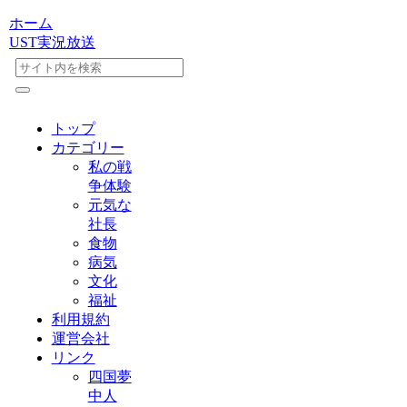
ホーム
UST実況放送
トップ
カテゴリー
私の戦
争体験
元気な
社長
食物
病気
文化
福祉
利用規約
運営会社
リンク
四国夢
中人