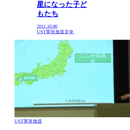
星になった子ど
もたち
2011.10.06
UST実況放送
文化
UST実況放送