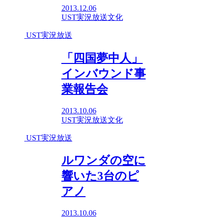
2013.12.06
UST実況放送
文化
UST実況放送
「四国夢中人」
インバウンド事
業報告会
2013.10.06
UST実況放送
文化
UST実況放送
ルワンダの空に
響いた3台のピ
アノ
2013.10.06