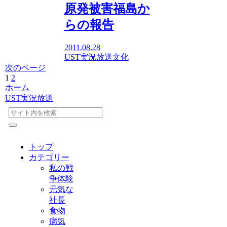
原発被害福島か
らの報告
2011.08.28
UST実況放送
文化
次のページ
1
2
次
ホーム
へ
UST実況放送
トップ
カテゴリー
私の戦
争体験
元気な
社長
食物
病気