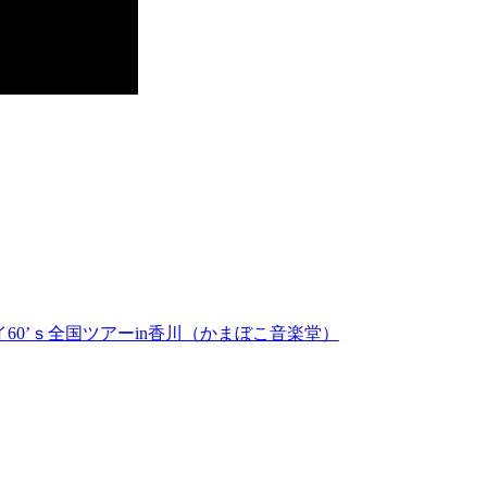
イ60’ｓ全国ツアーin香川（かまぼこ音楽堂）