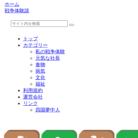
ホーム
戦争体験談
トップ
カテゴリー
私の戦争体験
元気な社長
食物
病気
文化
福祉
利用規約
運営会社
リンク
四国夢中人