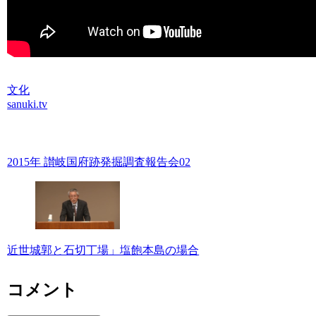
文化
sanuki.tv
2015年 讃岐国府跡発掘調査報告会02
近世城郭と石切丁場」塩飽本島の場合
コメント